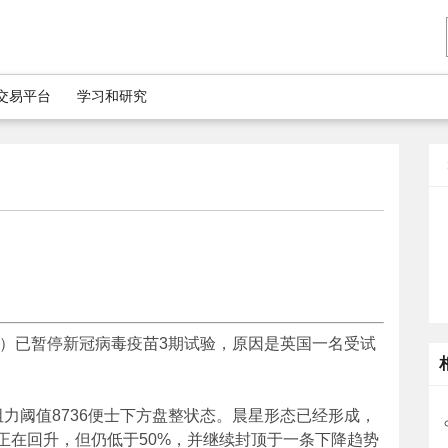
5交易平台
学习和研究
neca ）已暂停新冠病毒疫苗3期试验，原因是英国一名受试
力阈值8736便士下方盘整状态。晨星形态已经形成，
4)正在回升，但仍低于50%，并继续封顶于一条下降趋势