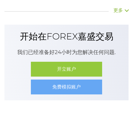
所有交易操作: 开立和结清头寸（包括点击即可交易）
更多
在窗口或直接在图表中放置和删除挂单
实时获得当前牌价
开始在FOREX嘉盛交易
三种类型的价格图表 (柱状, 蜡烛, 线状), 并有9种时间周
期
我们已经准备好24小时为您解决任何问题.
图线分析对象: 水平和垂直线, 趋势线, 通道, 斐波纳奇水
平
开立账户
真实账户和模拟账户
免费模拟账户