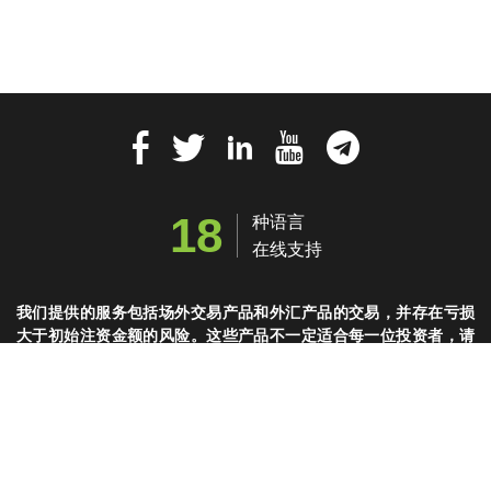
18
种语言
在线支持
我们提供的服务包括场外交易产品和外汇产品的交易，并存在亏损
大于初始注资金额的风险。这些产品不一定适合每一位投资者，请
确保您完全了解所涉及的风险。点击此处阅览完整的风险披露。
© copyright 2020 www.luxury-bride.com 嘉盛集团-FOREX嘉盛集
团投资平台品牌 |
网站地图