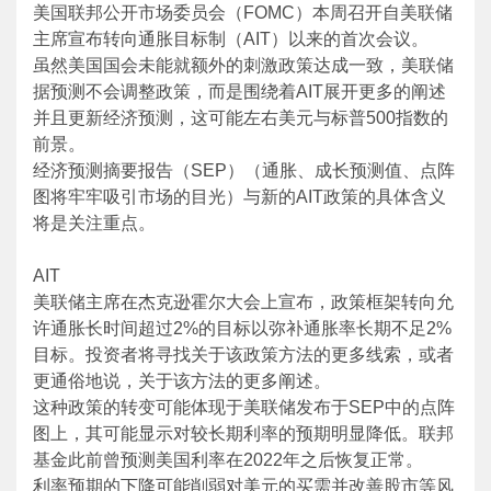
美国联邦公开市场委员会（FOMC）本周召开自美联储
主席宣布转向通胀目标制（AIT）以来的首次会议。
虽然美国国会未能就额外的刺激政策达成一致，美联储
据预测不会调整政策，而是围绕着AIT展开更多的阐述
并且更新经济预测，这可能左右美元与标普500指数的
前景。
经济预测摘要报告（SEP）（通胀、成长预测值、点阵
图将牢牢吸引市场的目光）与新的AIT政策的具体含义
将是关注重点。
AIT
美联储主席在杰克逊霍尔大会上宣布，政策框架转向允
许通胀长时间超过2%的目标以弥补通胀率长期不足2%
目标。投资者将寻找关于该政策方法的更多线索，或者
更通俗地说，关于该方法的更多阐述。
这种政策的转变可能体现于美联储发布于SEP中的点阵
图上，其可能显示对较长期利率的预期明显降低。联邦
基金此前曾预测美国利率在2022年之后恢复正常。
利率预期的下降可能削弱对美元的买需并改善股市等风