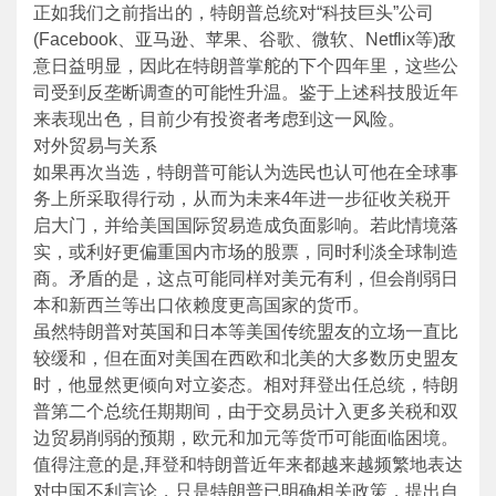
正如我们之前指出的，特朗普总统对“科技巨头”公司
(Facebook、亚马逊、苹果、谷歌、微软、Netflix等)敌
意日益明显，因此在特朗普掌舵的下个四年里，这些公
司受到反垄断调查的可能性升温。鉴于上述科技股近年
来表现出色，目前少有投资者考虑到这一风险。
对外贸易与关系
如果再次当选，特朗普可能认为选民也认可他在全球事
务上所采取得行动，从而为未来4年进一步征收关税开
启大门，并给美国国际贸易造成负面影响。若此情境落
实，或利好更偏重国内市场的股票，同时利淡全球制造
商。矛盾的是，这点可能同样对美元有利，但会削弱日
本和新西兰等出口依赖度更高国家的货币。
虽然特朗普对英国和日本等美国传统盟友的立场一直比
较缓和，但在面对美国在西欧和北美的大多数历史盟友
时，他显然更倾向对立姿态。相对拜登出任总统，特朗
普第二个总统任期期间，由于交易员计入更多关税和双
边贸易削弱的预期，欧元和加元等货币可能面临困境。
值得注意的是,拜登和特朗普近年来都越来越频繁地表达
对中国不利言论，只是特朗普已明确相关政策，提出自