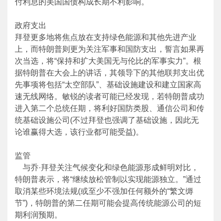
付利息的美国国债构成长期不利影响。
政府支出
拜登更多地将焦点放在支持绿色能源和其他先进产业
上，而特朗普则更为关注军事和国防支出，誓言如果再
次当选，将“保持和扩大美国无与伦比的军事实力”。根
据特朗普在大会上的讲话，其领导下的其他联邦支出优
先事项将包括“太空部队”、基础设施建设和建立国家高
速无线网络。敏锐的读者可能已经发现，若特朗普成功
进入第二个总统任期，将利好国防类股、通信公司和传
统基础设施公司(不过拜登也强调了基础设施，因此无
论谁赢得大选，该行业都可能受益)。
监管
与乔·拜登关注气候变化和绿色能源形成鲜明对比，
特朗普表示，将“继续放松管制以实现能源独立。”通过
取消某些环境法规(或至少不强加任何额外的“繁文缛
节”)，特朗普的第二任期可能会提高传统能源公司的短
期利润预期。