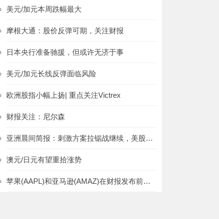
美元/加元本周跌幅最大
摩根大通：股价反弹可期，关注财报
日本央行准备驰援，但或许无济于事
美元/加元长线反弹面临风险
欧洲股指小幅上扬| 重点关注Victrex
财报关注：尼尔森
亚洲晨间简报：刺激方案拉锯战继续，美股上行
澳元/日元有望重拾涨势
苹果(AAPL)和亚马逊(AMAZ)在财报发布前股价看涨