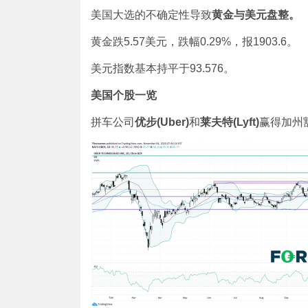
美国大选的不确定性导致
黄金与美元盘整。
黄金跌5.57美元，跌幅0.29%，报1903.6。
美元指数基本持平于93.576。
美国个股一览
拼车公司
优步
(Uber)
和
莱夫特
(Lyft)
赢得加州