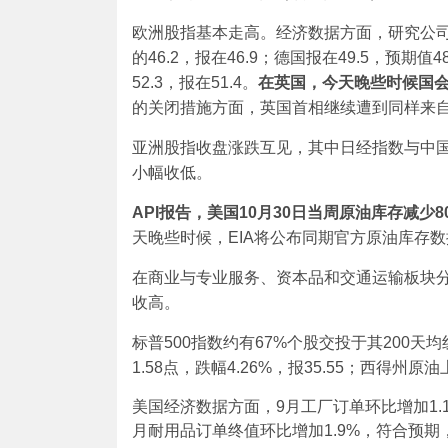
欧洲股指基本走高。经济数据方面，研究公司Ma
的46.2，报在46.9；德国报在49.5，预期
52.3，报在51.4。
在英国，今天晚些时候国
的关闭措施方面，英国首相继续遭到同样来
亚洲股指收盘涨跌互见，其中日经指数与中国C
小幅收低。
API
报告，美国
10
月
30
日当周原油库存减少
8
天晚些时候，EIA将公布同期官方原油库存数
在商业与专业服务、资本品和交通运输板块分别上
收高。
标普500指数约有67%个股交投于其200天
1.58点，跌幅4.26%，报35.55；西得州原油上
美国经济数据方面，9月工厂订单环比增加1.1
月耐用品订单终值环比增加1.9%，符合预