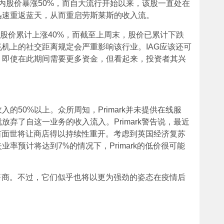
天内股价暴涨50%，而自大流行开始以来，该股一直处在
迅速重返蓝天，从而重启劳斯莱斯的收入流。
公司股价累计上涨40%，而截至上周末，股价已累计下跌
飞机上的社交距离规定会严重影响该行业。IAG应该还可
。即使在此期间需要更多资金，但看起来，投资者其兴
司总收入的50%以上。众所周知，Primark并未提供在线服
弃了自这一业务的收入流入。Primark警告说，最近
疫苗面世将让商店得以持续性重开。考虑到英国经济复苏
率预计将达到7%的情况下，Primark的低价很可能
的两家零售商。不过，它们似乎也将以更为强劲的姿态在疫情后