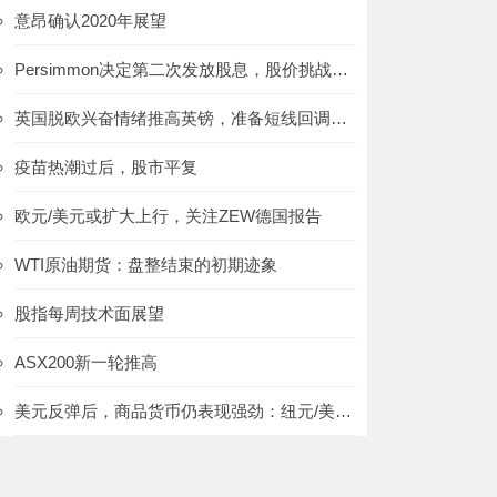
意昂确认2020年展望
Persimmon决定第二次发放股息，股价挑战2850
英国脱欧兴奋情绪推高英镑，准备短线回调了吗?:英镑/美元、欧元/英镑
疫苗热潮过后，股市平复
欧元/美元或扩大上行，关注ZEW德国报告
WTI原油期货：盘整结束的初期迹象
股指每周技术面展望
ASX200新一轮推高
美元反弹后，商品货币仍表现强劲：纽元/美元、澳元/美元和美元/加元