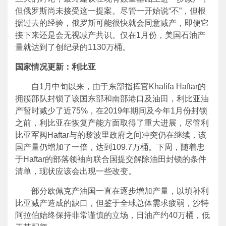
但俄罗斯尚未接受这一提案。尽管一开始说“不”，但根
据过去的经验，俄罗斯可能很快就会同意减产，即便它
接下来还是会无视减产共识。仅在1月份，美国石油产
量就达到了创纪录的1130万桶。
国家情况更新：利比亚
自1月中旬以来，由于东部指挥官Khalifa Haftar的
拥簇部队封锁了该国东部和南部港口及油田，利比亚油
产暂时减少了近75%，在2019年期间及今年1月份封锁
之前，利比亚在恢复产能方面取得了重大进展，尽管利
比亚军阀Haftar与的黎波里政府之间冲突仍在继续，该
国产量仍增加了一倍，达到109.7万桶。下周，随着忠
于Haftar的部落领袖向联合国提交解除油田封锁的条件
清单，现状应该会出现一些改变。
部分欧佩克产油国一直在逐步增加产量，以填补利
比亚减产造成的缺口，但鉴于全球总体需求疲弱，沙特
阿拉伯始终保持非常谨慎的立场，日油产约40万桶，低