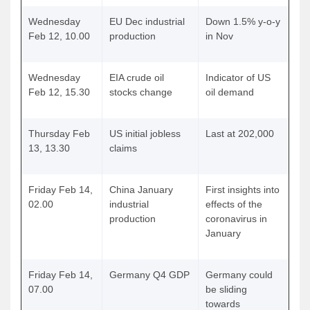
Wednesday
EU Dec industrial
Down 1.5% y-o-y
Feb 12, 10.00
production
in Nov
Wednesday
EIA crude oil
Indicator of US
Feb 12, 15.30
stocks change
oil demand
Thursday Feb
US initial jobless
Last at 202,000
13, 13.30
claims
Friday Feb 14,
China January
First insights into
02.00
industrial
effects of the
production
coronavirus in
January
Friday Feb 14,
Germany Q4 GDP
Germany could
07.00
be sliding
towards