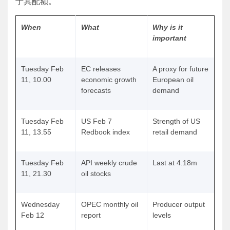
于其配额。
When
What
Why is it
important
Tuesday Feb
EC releases
A proxy for future
11, 10.00
economic growth
European oil
forecasts
demand
Tuesday Feb
US Feb 7
Strength of US
11, 13.55
Redbook index
retail demand
Tuesday Feb
API weekly crude
Last at 4.18m
11, 21.30
oil stocks
Wednesday
OPEC monthly oil
Producer output
Feb 12
report
levels