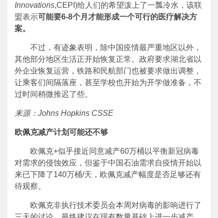
Innovations
,CEPI)给人们的希望泼上了一瓢冷水，该联
盟表示
可能要
6-8个月才能形成一个可行的医疗解决方
案。
不过，有迹象表明，除中国疫情最严重地区以外，
其他部分地区生活正开始恢复正常。政府要求湖北省以
外企业恢复运营，铁路和民航部门也被要求做出调整，
让乘客们间隔落座，甚至学校也开始为开学做准备，不
过时间稍微推迟了些。
来源：
Johns Hopkins CSSE
欧佩克减产计划可能还不够
欧佩克+似乎接近同意减产60万桶以平衡新冠病毒
对需求的侵蚀效应，但鉴于中国石油需求自疫情开始以
来已下降了140万桶/天，欧佩克减产幅度是否足够还有
待观察。
欧佩克非执行技术委员会本周对病毒的影响进行了
三天的讨论，最终建议在现有数量基础上进一步减产，