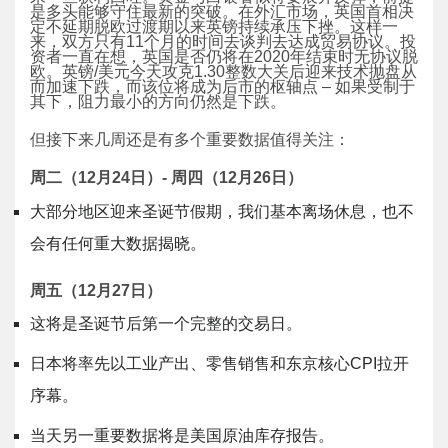
是多头能够守住最新的突破。在外汇市场，英国首相决
定不延期脱欧过渡期以来英镑持续承压下挫。这样一
来，双方只有11个月的时间去谈判去达成贸易协议。投
资者一直在想，英国是否仍将在2020年结束时无协议脱
欧。英镑/美元今天攻克1.30整数大关后迎来技术抛盘从
而加速下跌，而该位将成为后市的枢轴点 – 如果受制于
其下，阻力最小的方向仍然是下跌。
但接下来几周还是有多个重要数据值得关注：
周二（
12
月
24
日）
-
周四（
12
月
26
日）
大部分地区迎来圣诞节假期，我们基本离场休息，也不
会有任何重大数据揭晓。
周五（
12
月
27
日）
这将是圣诞节后第一个完整的交易日。
日本将率先以工业产出、零售销售和东京核心CPI拉开
序幕。
当天另一重要数据将是美国原油库存报告。