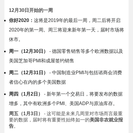
12
月
30
日开始的一周
你好
2020
：
这将是2019年的最后一周，周二后将开启
2020年的第一周。周三将迎来新年第一天，届时市场将
休市。
周一（
12
月
30
日）
- 德国零售销售等多个欧洲数据以及
美国芝加哥PMI和成屋签约销售
周二（
12
月
31
日）
- 中国制造业PMI与包括谘商会消费
者信心在内的多个美国数据
周四（
1
月
2
日）
- 新年第一个交易日，将要发布的数据
增多，其中有欧洲多个PMI、美国ADP与原油库存。
周五（1月3日）
- 这可能是未来几周里对市场而言最重
要的数据，届时将有重要性始终如一的
美国非农就业报
告
。