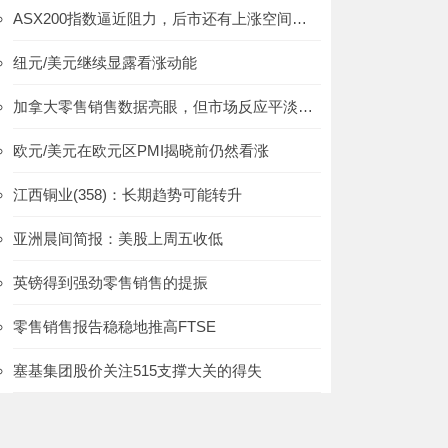
ASX200指数逼近阻力，后市还有上涨空间吗？
纽元/美元继续显露看涨动能
加拿大零售销售数据亮眼，但市场反应平淡：美元/加元，WTI
欧元/美元在欧元区PMI揭晓前仍然看涨
江西铜业(358)：长期趋势可能转升
亚洲晨间简报：美股上周五收低
英镑得到强劲零售销售的提振
零售销售报告稳稳地推高FTSE
塞基集团股价关注515支撑大关的得失