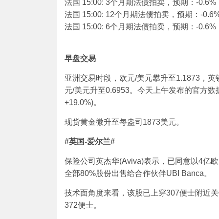
法国 15:00: 3个月期法债拍卖，预期：-0.6%
法国 15:00: 12个月期法债拍卖，预期：-0.6
法国 15:00: 6个月期法债拍卖，预期：-0.6%
早盘交易
亚洲交易时段，欧元/美元攀升至1.1873，英镑
元/美元升至0.6953。今天上午发布的官方
+19.0%)。
现
货黄金微升至每盎司1873美元。
#
英国
-
爱尔兰
#
保险公司英杰华(Aviva)表示，已同意以4亿欧
全部80%股份出售给合作伙伴UBI Banca。
技术面角度来看，该股已上穿307便士附近关键
372便士。