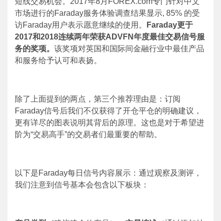
短线交易机会。
2017
年
8
月
FOREX.com
专门针对中文
市场进行的
Faraday
服务体验调查结果显示
, 85%
的受
访
Faraday
用户表示愿意继续的使用。
Faraday
更于
2017
和
2018
连续两年荣获
ADVFN
年度最佳交易信号服
务的奖项。
该奖项对英国和国际间金融行业中最佳产品
和服务给予认可和表扬。
除了上面提到的两点，第三个推荐理由是：订阅
Faraday
信号后我们不仅获得了开仓平仓的明确建议，
更有详尽的图表说明其背后的原理。这也是对于希望进
阶为“交易高手”的交易者们最重要的帮助。
以下是
Faraday
每日信号内容展示：通过观察及测评，
我们注意到信号基本会包含以下板块：