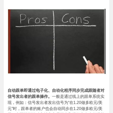
自动跟单即通过电子化、自动化程序同步完成跟随者对
信号发出者的跟单操作。
一般是通过线上的跟单系统实
现，例如：信号发出者发出信号为“在
1.20
做多欧元
/
美
元”时，跟单者的账户也会自动同步在
1.20
做多欧元
/
美