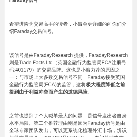
Faraday
信号
希望进阶为交易高手的读者，小编会更详细的向你们介
绍
Faraday
交易信号。
该信号是由
FaradayResearch
提供，
FaradayResearch
则是
Trade Facts Ltd
（英国金融行为监管局
FCA
注册号
码
:401179
）的交易品牌。这也是小编力荐的原因之
一：与市场上大多数交易信号不同，
Faraday
接受英国
金融行为监管局
(FCA)
的监管，这将
极大程度降低之前
提到由于利益冲突而产生的道德风险。
之前也提到了个人喊单最大的问题，是信号发出者自身
水平局限。第二个推荐理由则是因为
Faraday
信号是由
全球专家团队发出，可以更系统化梳理外汇市场，辨识