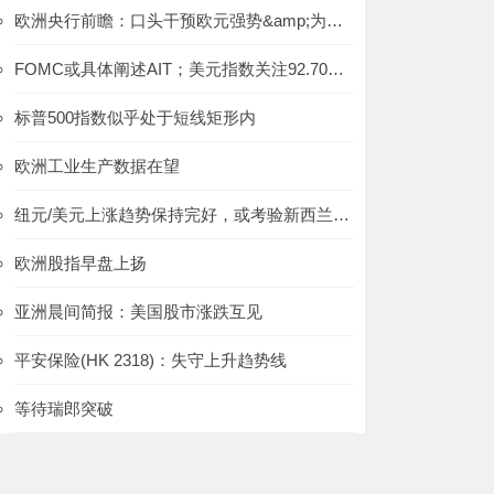
欧洲央行前瞻：口头干预欧元强势&amp;为年底宽松银根“造势”
FOMC或具体阐述AIT；美元指数关注92.70支撑的得失
标普500指数似乎处于短线矩形内
欧洲工业生产数据在望
纽元/美元上涨趋势保持完好，或考验新西兰联储的决心
欧洲股指早盘上扬
亚洲晨间简报：美国股市涨跌互见
平安保险(HK 2318)：失守上升趋势线
等待瑞郎突破