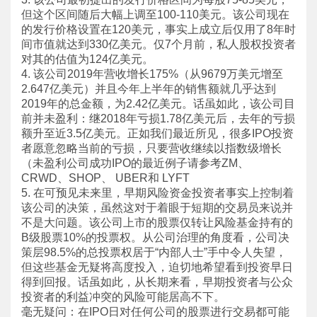
但这个区间随后大幅上调至100-110美元。该公司现在
的发行价格设置在120美元，事实上成立后仅用了8年时
间市值就达到330亿美元。仅7个月前，私人股权投资者
对其的估值为124亿美元。
4. 该公司2019年营收增长175%（从9679万美元增至
2.647亿美元）并且今年上半年的销售额就几乎达到
2019年的总金额，为2.42亿美元。话虽如此，该公司目
前并未盈利：继2018年亏损1.78亿美元后，去年的亏损
额升至近3.5亿美元。正如我们最近所见，很多IPO投资
者愿意忽略当前的亏损，只要营收继续以指数级增长
（未盈利公司成功IPO的最近例子请参考ZM、
CRWD、SHOP、 UBER和 LYFT
5. 在可预见未来里，早期风险资金投资者事实上控制着
该公司的决策，虽然这对于着眼于短期的交易员来说并
不是大问题。该公司上市的股票仅转让风险基金持有的
B级股票10%的投票权。从公司治理的角度看，公司决
策层98.5%的总投票权居于“内部人士”手中令人失望，
但这些基金无疑将高度投入，迫切地希望看到投资早日
得到回报。话虽如此，从长期来看，早期投资者与公众
投资者的利益冲突的风险可能居高不下。
毫无疑问：在IPO日对任何公司的股票进行交易都可能