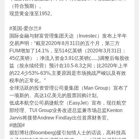
（符合预期）。
现货黄金涨至1952。
#英国-爱尔兰#
国际金融与财富管理集团天达（Investec）发布上半年
交易声明：“截至2020年8月31日的五个月，第三方
FUM增加了14.1%，至514亿英镑（2020年3月31日：
45亿英镑）；净流入资金3.91亿英镑(......)调整后每股收
益（按永续经营）预计在10.5-8.3之间；比2020年上半
的22.4少53%-63%,主要原因是市场挑战严峻以及有效
税率的正常化。”
全球活跃的投资管理公司曼集团（Man Group）宣布了
一项新的、高达1亿美元的股票回购计划。
低成本航空公司易捷航空（EasyJet）宣布，现任航空
部经理、TUI Group业务改进总监兼市场总监Kenton
Jarvis将接替Andrew Findlay出任首席财务官。
#德国#
据彭博社(Bloomberg)援引知情人士的话说，高科技高