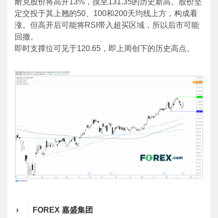
耐克股价将高开13%，摸至131.35的历史新高。股价坚
定交投于其上翘的50、100和200天均线上方，构成看
涨。但高开后可能将RSI带入超买区域，所以后市可能
回撤。
即时支撑位可见于120.65，即上周创下的历史高点。
›
FOREX 嘉盛集团