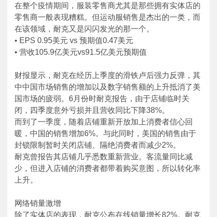
在整个疫情期间，服装零售商尤其是那些拥有实体店的
零售商一般表现糟糕。但运动服销售是杰出的一类，而
在该领域，耐克又是闪闪发光的那一个。
• EPS 0.95美元 vs 预期值0.47美元
• 营收105.9亿美元vs91.5亿美元预期值
财报显示，耐克在经历上季度的滑铁卢后强力反弹，其
中中国市场销售的增加以及数字销售额的上升抵消了美
国市场的疲弱。6月份时耐克报告，由于店铺临时关
闭，四季度意外亏损并且营收同比下降38%。
而到了一季度，随着店铺重新开放加上消费者信心回
暖，中国的销售增加6%。与此同时，美国的销售由于
封锁限制暂时关闭店铺、隔绝消费者而减少2%。
耐克曾报告其店铺几乎悉数重新营业。客流量同比减
少，但进入店铺的消费者都带着购买意图，所以转化率
上升。
网络销量激增
除了实体店的表现，耐克公布在线销量增长82%。耐克