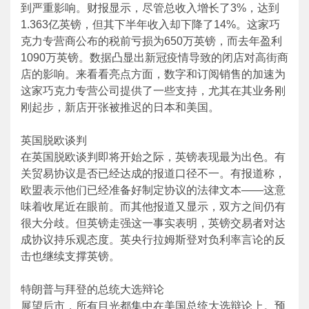
到严重影响。财报显示，尽管总收入增长了3%，达到
1.363亿英镑，但其下半年收入却下降了14%。这家巧
克力专营商公布的税前亏损为650万英镑，而去年盈利
1090万英镑。数据凸显出新冠疫情导致的闭店对高街商
店的影响。来看看亮点方面，数字和订阅销售的加速为
这家巧克力专营公司提供了一些支持，尤其在其业务刚
刚起步，新店开张被推迟的日本和美国。
英国脱欧谈判
在英国脱欧谈判即将开始之际，英镑表现最为出色。有
关贸易协议是否已经达成的报道口径不一。有报道称，
欧盟表示他们已经准备好制定协议的法律文本——这意
味着收尾近在眼前。而其他报道又显示，双方之间仍有
很大分歧。但英镑走强这一事实表明，英镑交易者对达
成协议持乐观态度。英央行拉姆斯登对负利率言论的反
击也继续支撑英镑。
特朗普与拜登的总统大选辩论
展望后市，所有目光都集中在美国总统大选辩论上。预