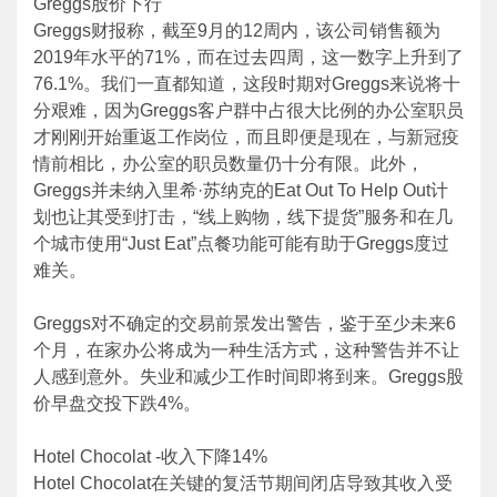
Greggs股价下行
Greggs财报称，截至9月的12周内，该公司销售额为
2019年水平的71%，而在过去四周，这一数字上升到了
76.1%。我们一直都知道，这段时期对Greggs来说将十
分艰难，因为Greggs客户群中占很大比例的办公室职员
才刚刚开始重返工作岗位，而且即便是现在，与新冠疫
情前相比，办公室的职员数量仍十分有限。此外，
Greggs并未纳入里希·苏纳克的Eat Out To Help Out计
划也让其受到打击，“线上购物，线下提货”服务和在几
个城市使用“Just Eat”点餐功能可能有助于Greggs度过
难关。
Greggs对不确定的交易前景发出警告，鉴于至少未来6
个月，在家办公将成为一种生活方式，这种警告并不让
人感到意外。失业和减少工作时间即将到来。Greggs股
价早盘交投下跌4%。
Hotel Chocolat -收入下降14%
Hotel Chocolat在关键的复活节期间闭店导致其收入受