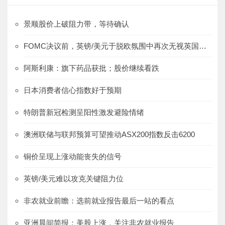
景顺股价上破阻力带，等待确认
FOMC决议前，英镑/美元于脱欧氛围中再次无视英国数据
阿斯利康：旗下药品获批；股价继续看跌
日本消费者信心指数好于预期
特朗普新冠检测呈阳性激发避险情绪
澳洲联储与联邦预算可望推动ASX200指数反击6200
铜价呈现上涨动能丧失的信号
英镑/美元难以攻克关键阻力位
非农就业前瞻：选前就业报告最后一站的看点
亚洲晨间简报：美股上涨，关注非农就业报告