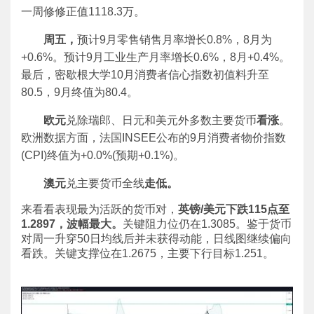
一周修修正值1118.3万。
周五，
预计9月零售销售月率增长0.8%，8月为
+0.6%。预计9月工业生产月率增长0.6%，8月+0.4%。
最后，密歇根大学10月消费者信心指数初值料升至
80.5，9月终值为80.4。
欧元
兑除瑞郎、日元和美元外多数主要货币
看涨
。
欧洲数据方面，法国INSEE公布的9月消费者物价指数
(CPI)终值为+0.0%(预期+0.1%)。
澳元
兑主要货币全线
走低。
来看看表现最为活跃的货币对，
英镑/美元下跌115点至
1.2897，波幅最大。
关键阻力位仍在1.3085。鉴于货币
对周一升穿50日均线后并未获得动能，日线图继续偏向
看跌。关键支撑位在1.2675，主要下行目标1.251。