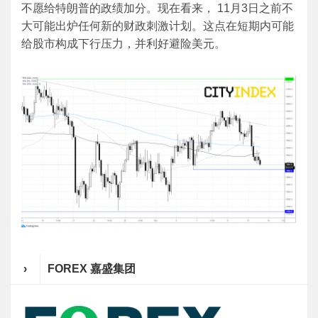
不愿给特朗普的政绩加分。现在看来， 11月3日之前不
大可能出炉任何新的财政刺激计划。这点在短期内可能
给股市构成下行压力，并利好避险美元。
›
FOREX 嘉盛集团