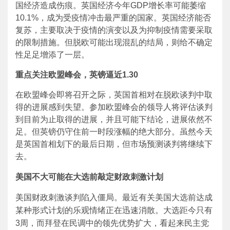
国经济造成伤痕。英国经济今年GDP增长率可能萎缩
10.1%，成为受疫情冲击最严重的国家。英国经济能否
复苏，主要取决于疫情的演变以及为抑制疫情需要采取
的限制措施。但脱欧可能出现混乱的结局，则给不确定
性足足增添了一层。
重点关注欧盟峰会，英镑逼近
1.30
在欧盟峰会即将召开之际，英国首相对在脱欧谈判中取
得的进展感到失望。参加欧盟峰会的领导人将评估谈判
到目前为止取得的进展，并且可能下结论，进展依然不
足。但英镑仍守住前一时段涨幅的绝大部分。虽然今天
是英国首相划下的最后日期，但市场预测谈判将继续下
去。
美国不大可能在大选前敲定财政刺激计划
美国财政刺激谈判陷入僵局。最近有关美国大选前达成
某种形式计划的乐观情绪正在迅速消散。大选距今只有
3周，而拜登在民调中的领先优势扩大，看起来民主党