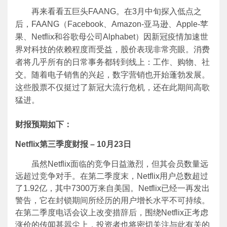
再来看看五巨头FAANG。在3月中旬探入低点之
后，FAANG（Facebook、Amazon-亚马逊、Apple-苹
果、Netflix和谷歌母公司Alphabet）因新冠疫情加速世
界对科技的依赖程度而受益，股价表现非常亮眼。消费
者将几乎所有的日常事务都转到线上：工作、购物、社
交。随着电子销售的兴起，数字营销也开始蓬勃发展。
这些股票不仅挺过了新冠大流行危机，还在此期间高歌
猛进。
财报预期如下：
Netflix
第三季度财报 – 10月23日
虽然Netflix面临的竞争日益激烈，但其会员数量远
远超过竞争对手。在第二季度末，Netflix用户总数超过
了1.92亿，其中7300万来自美国。Netflix已经一再发出
警告，它在封锁期间所经历的用户增长水平不可持续。
在第二季度电话会议上改变措辞后，围绕Netflix正考虑
涨价的传闻甚嚣尘上，投资者也将密切关注与此有关的