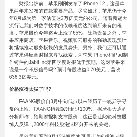
财报出炉前，苹果刚刚发布了iPhone 12，这是苹
果两年来发布的首款重要产品。尽管如此，苹果仍于今
年8月成为第一家估值达2万亿美元的公司。随着新冠大
流行让我们对数字技术的依赖程度达到前所未有的程
度，苹果股价今年迄今上涨了65%。除新设备之外，苹
果应用商店、苹果音乐、视频和云服务的强劲表现预计
将继续推动服务板块的发展势头。另外，我们还可以通
过苹果供应商财报来寻找线索，为苹果iPhone和iPad制
作铸件的Jabil Inc第四季度财报优于预期。这对苹果来
说是一个积极信号吗? 预计每股收益0.70美元，营收
636.3亿美元。
价格涨得太猛了吗?
FAANG股价自3月中旬低点以来经历了一轮异乎寻
常的上涨。FAANG指数飙升超过100%。据摩根大通的
分析师称，预期财报将支撑股价，这正是让此轮科技股
惊人反弹与2000年科技股泡沫区分开来的关键。
虽然我们看到9月15%幅度的回调让许多投资者惴