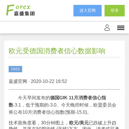
进入官网
登录
欧元受德国消费者信心数据影响
10/22
嘉盛官网 · 2020-10-22 16:52
今天早间发布的
德国
GfK 11
月消费者信心指
数
-3.1，低于预期的-3.0。今天晚些时候，欧盟委员会
将公布10月消费者信心指数(预期-15.0)。
技术面角度看，30分钟图上，
欧元
/美元
已跌破上升趋
势线，并落在50期均线 (蓝线)下方。因此，读者或可考