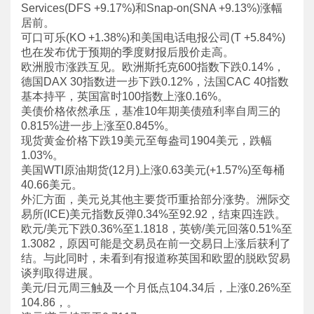
Services(DFS +9.17%)和Snap-on(SNA +9.13%)涨幅
居前。
可口可乐(KO +1.38%)和美国电话电报公司(T +5.84%)
也在发布优于预期的季度财报后股价走高。
欧洲股市涨跌互见。欧洲斯托克600指数下跌0.14%，
德国DAX 30指数进一步下跌0.12%，法国CAC 40指数
基本持平，英国富时100指数上涨0.16%。
美债价格依然承压，基准10年期美债殖利率自周三的
0.815%进一步上涨至0.845%。
现货黄金价格下跌19美元至每盎司1904美元，跌幅
1.03%。
美国WTI原油期货(12月)上涨0.63美元(+1.57%)至每桶
40.66美元。
外汇方面，美元兑其他主要货币重拾部分涨势。洲际交
易所(ICE)美元指数反弹0.34%至92.92，结束四连跌。
欧元/美元下跌0.36%至1.1818，英镑/美元回落0.51%至
1.3082，原因可能是交易员在前一交易日上涨后获利了
结。与此同时，未看到有报道称英国和欧盟的脱欧贸易
谈判取得进展。
美元/日元周三触及一个月低点104.34后，上涨0.26%至
104.86，。