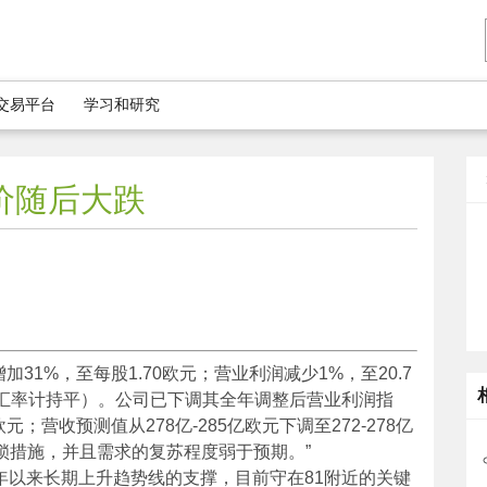
5交易平台
学习和研究
价随后大跌
31%，至每股1.70欧元；营业利润减少1%，至20.7
不变汇率计持平）。公司已下调其全年调整后营业利润指
欧元；营收预测值从278亿-285亿欧元下调至272-278亿
锁措施，并且需求的复苏程度弱于预期。”
8年以来长期上升趋势线的支撑，目前守在81附近的关键