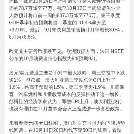
周四，截止10月24日当周初请失业金人数预计将自前一
周的78.7万降至77万。截至10月17日当周续请失业金
人数预计将自前一周的837.3万降至770万。第三季度
GDP季率初值预期将自二季度的-31.4%飙升至
+32.0%。最后，9月未决房屋销售预计月率增长3.0%，
8月为+8.8%。
欧元兑主要货币涨跌互见。欧洲数据方面，法国INSEE
公布的10月消费者信心指数为94(预期93)。
澳元/美元遭遇主要货币对中最大跌幅，周三交投中下跌
逾1%，即73点。澳大利亚第三季度总体CPI上升了
1.6%，略高于预期的1.5%，第二季度为-1.9%。儿童保
育、汽车燃料和儿童教育成本的反弹推动了这一增长。
彭博社的经济学家认为，即便CPI上升，澳大利亚央行
也没有理由在11月董事会会议上缩减进一步宽松政策。
来看看澳元/美元日线图，货币对自充当阻力的下降趋势
线回调，在10月14日20日均线下穿50日均线后，看跌