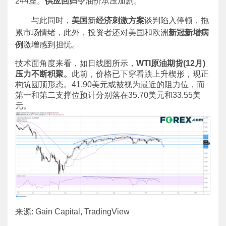
244座。
供应回归
令油价承压加剧。
与此同时，
美国
新
经济刺激方案
谈判陷入停顿，拖
累市场情绪，此外，投资者还对美国和欧洲
新冠新增病
例
激增感到担忧。
技术面角度来看，如日线图所示，
WTI原油期货(12月)
压力不断积聚。
此前，价格已下穿看跌上升楔形，现正
构筑圆顶形态。41.90美元或被视为最近的阻力位，而
第一和第二支撑位预计分别落在35.70美元和33.55美
元。
来源: Gain Capital, TradingView