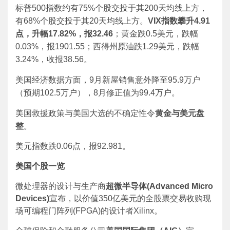
标普500指数约有75%个股交投于其200天均线上方，
有68%个股交投于其20天均线上方。
VIX
指数攀升
4.91
点，升幅
17.82%
，报
32.46
；黄金跌0.5美元，跌幅
0.03%，报1901.55；西得州原油跌1.29美元，跌幅
3.24%，收报38.56。
美国经济数据方面，9月新屋销售意外降至95.9万户
（预期102.5万户），8月修正值为99.4万户。
美国救援政策与美国大选的不确定性令
黄金与美元盘
整
。
美元指数跌0.06点，报92.981。
美国个股一览
微处理器的设计与生产商
超微半导体
(Advanced Micro
Devices)
宣布，以价值350亿美元的全股票交易收购现
场可编程门阵列(FPGA)的设计者Xilinx。