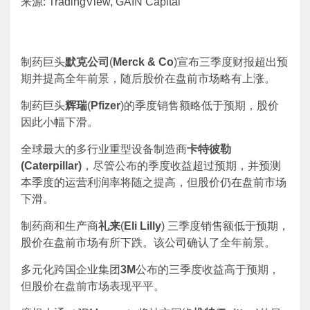
来源: TradingView, GAIN Capital
制药巨头
默克公司
(
Merck & Co
)宣布三季度财报超出预
期并提高全年前景，随后股价在盘前市场略有上涨。
制药巨头
辉瑞
(
Pfizer
)的季度销售额略低于预期，股价
因此小幅下滑。
全球最大的多行业重型设备制造商
卡特彼勒
(Caterpillar)
，尽管公布的季度收益超过预期，并预测
本季度的运营利润率将随之提高，但股价仍在盘前市场
下滑。
制药商和生产商
礼来
(
Eli Lilly
) 三季度销售额低于预期，
股价在盘前市场有所下跌。该公司确认了全年前景。
多元化跨国企业集团
3M
公布的三季度收益高于预期，
但股价在盘前市场表现平平。