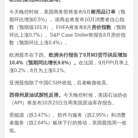
今天晚些时候，美国商务部将发布9月
耐用品订单
（预
期环比增加0.5%）。谘商会将发布10月消费者信心指
数（预期值101.9）。FHFA将发布8月
房价指数
（预期
环比上涨0.7%）。S&P Case Shiller将报告8月房价指
数（预期环比上涨0.4%）。
欧洲股市在下跌。
欧洲央行报告了
9
月
M3
货币供应增加
10.4%
（预期同比增长
9.6%
）。
在法国，9月PPI月率上
涨0.2%，8月为上涨0.1%。
亚洲股指除了中国CSI外收低，后者略微收高。
西得州原油试探性反弹。
今天晚些时候，美国石油协会
（API）将发布10月23日当周美国原油库存报告。
受能源（跌3.47%）、软件与服务（跌2.95%）和消费
者服务（跌2.64%）板块下行的推动，美国股指周一收
低。