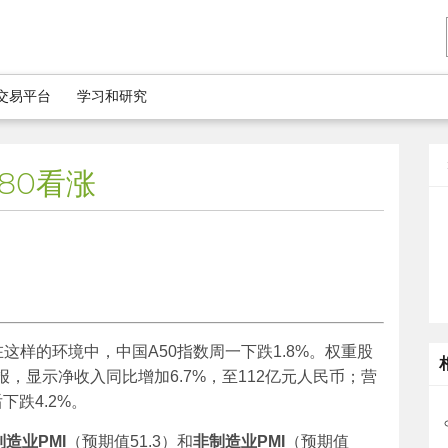
5交易平台
学习和研究
80看涨
在这样的环境中，中国A50指数周一下跌1.8%。权重股
报，显示净收入同比增加6.7%，至112亿元人民币；营
下跌4.2%。
制造业
PMI
（预期值51.3）和
非制造业
PMI
（预期值