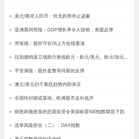
美元/离岸人民币：尚无跌势停止迹象
亚洲晨间简报：GDP增长率令人惊艳，美股反弹
劳埃德：股价守在26上方短线看涨
拉加德鸽派立场助力推低欧元：欧元/美元、欧元/加元、欧元/澳元
平安保险：股价盘整等待新的反弹
澳元/美元仍于看跌趋势内部承压
全国性封锁或落地，欧洲股市走向低开
财政刺激政策的悲观前景令美国标普500指数期货下跌
选举风险所在（二）：DAX指数
美元指数挑战50天均线