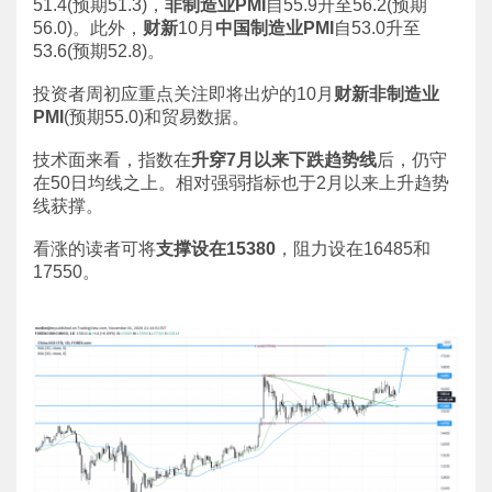
51.4(预期51.3)，
非制造业PMI
自55.9升至56.2(预期
56.0)。此外，
财新
10月
中国制造业PMI
自53.0升至
53.6(预期52.8)。
投资者周初应重点关注即将出炉的10月
财新非制造业
PMI
(预期55.0)和贸易数据。
技术面来看，指数在
升穿7月以来下跌趋势线
后，仍守
在50日均线之上。相对强弱指标也于2月以来上升趋势
线获撑。
看涨的读者可将
支撑设在15380
，阻力设在16485和
17550。