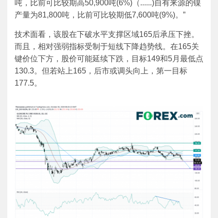
吨，比前可比较期高50,900吨(6%)（......)自有来源的镍
产量为81,800吨，比前可比较期低7,600吨(9%)。”
技术面看，该股在下破水平支撑区域165后承压下挫。
而且，相对强弱指标受制于短线下降趋势线。在165关
键价位下方，股价可能延续下跌，目标149和5月最低点
130.3。但若站上165，后市或调头向上，第一目标
177.5。