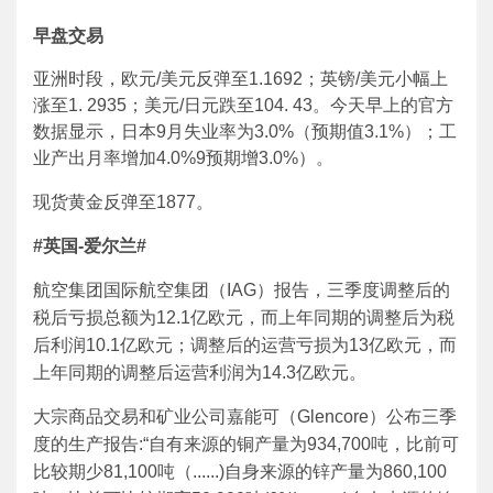
早盘交易
亚洲时段，欧元/美元反弹至1.1692；英镑/美元小幅上
涨至1. 2935；美元/日元跌至104. 43。今天早上的官方
数据显示，日本9月失业率为3.0%（预期值3.1%）；工
业产出月率增加4.0%9预期增3.0%）。
现货黄金反弹至1877。
#
英国
-
爱尔兰
#
航空集团国际航空集团（IAG）报告，三季度调整后的
税后亏损总额为12.1亿欧元，而上年同期的调整后为税
后利润10.1亿欧元；调整后的运营亏损为13亿欧元，而
上年同期的调整后运营利润为14.3亿欧元。
大宗商品交易和矿业公司嘉能可（Glencore）公布三季
度的生产报告:“自有来源的铜产量为934,700吨，比前可
比较期少81,100吨（......)自身来源的锌产量为860,100