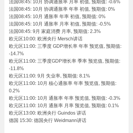
法国08:45: 10月 协调通胀率 月率 初值, 预期值: -0.6%
法国08:45: 10月 协调通胀率 年率 初值, 预期值: 0%
法国08:45: 10月 通胀率 年率 初值, 预期值: 0%
法国08:45: 10月 通胀率 月率 初值, 预期值: -0.5%
法国08:45: 9月 家庭消费 月率, 预期值: 2.3%
欧元区10:00: 欧洲央行 Mersch讲话
欧元区11:00: 三季度 GDP增长率 年率 预览值, 预期值:
-14.7%
欧元区11:00: 三季度GDP增长率 季率 预览值, 预期值:
-11.8%
欧元区11:00: 9月 失业率, 预期值: 8.1%
欧元区11:00: 10月 核心通胀率 年率 预览值, 预期值:
0.2%
欧元区11:00: 10月 通胀率 年率 预览值, 预期值: -0.3%
欧元区11:00: 10月 通胀率 月率 预览值, 预期值: 0.1%
欧元区13:00: 欧洲央行 Guindos 讲话
德国 15:30: 德国央行 Weidmann讲话