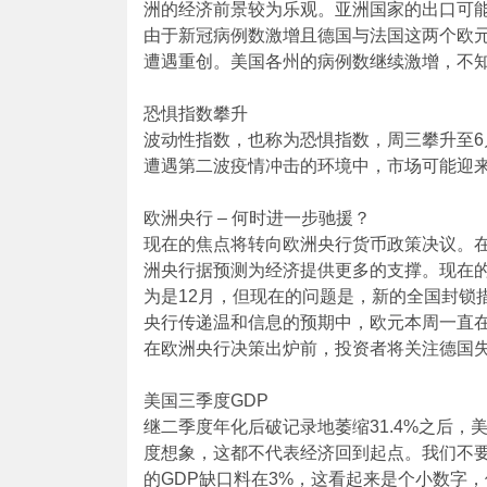
洲的经济前景较为乐观。亚洲国家的出口可
由于新冠病例数激增且德国与法国这两个欧
遭遇重创。美国各州的病例数继续激增，不
恐惧指数攀升
波动性指数，也称为恐惧指数，周三攀升至
遭遇第二波疫情冲击的环境中，市场可能迎
欧洲央行 – 何时进一步驰援？
现在的焦点将转向欧洲央行货币政策决议。在
洲央行据预测为经济提供更多的支撑。现在
为是12月，但现在的问题是，新的全国封锁
央行传递温和信息的预期中，欧元本周一直
在欧洲央行决策出炉前，投资者将关注德国
美国三季度GDP
继二季度年化后破记录地萎缩31.4%之后，
度想象，这都不代表经济回到起点。我们不要
的GDP缺口料在3%，这看起来是个小数字，但