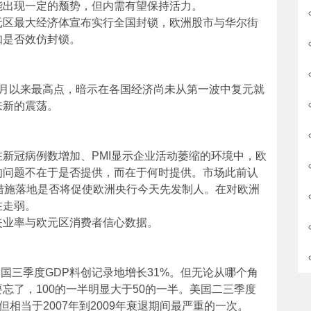
能出现一定的颓势，但内需有望保持活力。
元区最大经济体宣布实行全国封锁，欧洲股市与华尔街
知是否效仿封锁。
6月以来最高点，暗示在各国经济尚未从第一波中复元就
来新的震荡。
新冠病例数增加、PMI显示企业活动萎缩的环境中，欧
的问题不在于是否提供，而在于何时提供。市场此前认
措施落地是否将促使欧洲央行今天先发制人。在对欧洲
在走弱。
失业率与欧元区消费者信心数据。
美国三季度GDP料创记录地增长31%。但无论从哪个角
忘了，100的一半明显大于50的一半。美国二三季度
相当于2007年到2009年衰退期间最严重的一次。