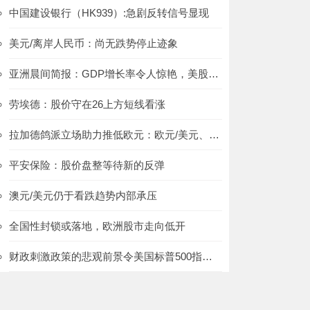
中国建设银行（HK939）:急剧反转信号显现
美元/离岸人民币：尚无跌势停止迹象
亚洲晨间简报：GDP增长率令人惊艳，美股反弹
劳埃德：股价守在26上方短线看涨
拉加德鸽派立场助力推低欧元：欧元/美元、欧元/加元、欧元/澳元
平安保险：股价盘整等待新的反弹
澳元/美元仍于看跌趋势内部承压
全国性封锁或落地，欧洲股市走向低开
财政刺激政策的悲观前景令美国标普500指数期货下跌