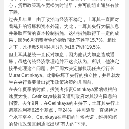
心，货币政策现在宽松为时过早，并可能阻止通胀有效
下跌。
过去几年里，由于政治与经济不稳定，土耳其一直面对
着飚升的通胀和资本外流。为此，土耳其央行大幅加息
并采取严苛的资本控制措施。这些措施取得了一定的成
果，因为6月消费者物价指数同比下跌至15.7%。相比
之下，此指数5月和4月分别为18.7%和19.5%。
但土耳其总统一直反对加息，因为他认为加息造成通
胀，虽然传统经济学理论并不这么认为。所以，他决定
接手处理这个问题，并于周六决定撤换现任央行行长
Murat Cetinkaya。此举破坏了央行的独立性，并且就发
生在央行将要做出货币政策决策的几周前。
在去年夏季的时候，投资者指责Cetinkaya紧缩银根的
速度太慢。Cetinkaya接着又遭到政府对其没有降息的
指责。去年9月，在Cetinkaya的主持下，土耳其央行上
调基准利率625个基点，至24%，并且随后一直保持这
个水平至今。Cetinkaya在年初的时候承诺，维持紧缩
的货币政策直到通胀出现“有力的”下降。