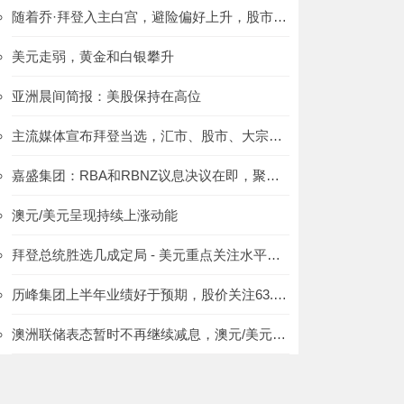
随着乔·拜登入主白宫，避险偏好上升，股市反弹
美元走弱，黄金和白银攀升
亚洲晨间简报：美股保持在高位
主流媒体宣布拜登当选，汇市、股市、大宗商品后市展望
嘉盛集团：RBA和RBNZ议息决议在即，聚焦澳元/纽元
澳元/美元呈现持续上涨动能
拜登总统胜选几成定局 - 美元重点关注水平：欧元/美元、美元/日元、澳元/美元
历峰集团上半年业绩好于预期，股价关注63.4的得失
澳洲联储表态暂时不再继续减息，澳元/美元上行动能强劲