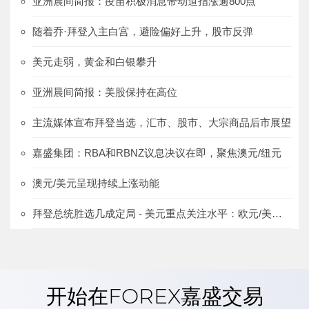
亚洲晨间简报：疫苗积极消息带动道指涨逾800点
随着乔·拜登入主白宫，避险偏好上升，股市反弹
美元走弱，黄金和白银攀升
亚洲晨间简报：美股保持在高位
主流媒体宣布拜登当选，汇市、股市、大宗商品后市展望
嘉盛集团：RBA和RBNZ议息决议在即，聚焦澳元/纽元
澳元/美元呈现持续上涨动能
拜登总统胜选几成定局 - 美元重点关注水平：欧元/美元、美元/日元、澳元/美元
开始在FOREX嘉盛交易