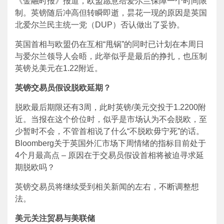
《金融时报》报道，欧盟愿意给爱尔兰保障一个时间限
制。英镑随后冲高但转瞬即逝，昙花一现的原因是英国
北爱尔兰民主统一党（DUP）否认做出了妥协。
英国首相与欧盟仍在互相“甩锅”的同时已计划在本周日
与爱尔兰领导人会晤，此举似乎是最后的挣扎，也压制
英镑兑美元在1.22附近。
英镑交易员假设脱欧延期？
脱欧最后期限还有3周，此时英镑/美元交投于1.2200附
近。当报在这个价位时，似乎是市场认为不会脱欧，至
少暂时不会，不管首相说了什么“不脱欧毋宁死”的话。
Bloomberg关于英国外汇市场下周情绪的指标目前处于
4个月最高点 – 原因在于交易员假设首相将被迫寻求延
期脱欧吗？
英镑交易员将继续受到相关新闻的左右，不断调整想
法。
美元关注贸易与美联储