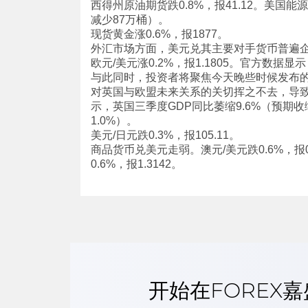
西得州原油期货跌0.8%，报41.12。美国
减少87万桶）。
现货黄金涨0.6%，报1877。
外汇市场方面，美元兑其主要对手货币普遍企稳，
欧元/美元涨0.2%，报1.1805。官方数据
与此同时，投资者将聚焦今天晚些时候发布的欧
对英国与欧盟未来关系的关切挥之不去，导致英镑
示，英国三季度GDP同比萎缩9.6%（预期收
1.0%）。
美元/日元跌0.3%，报105.11。
商品货币兑美元走弱。澳元/美元跌0.6%，报0.7
0.6%，报1.3142。
开始在FOREX