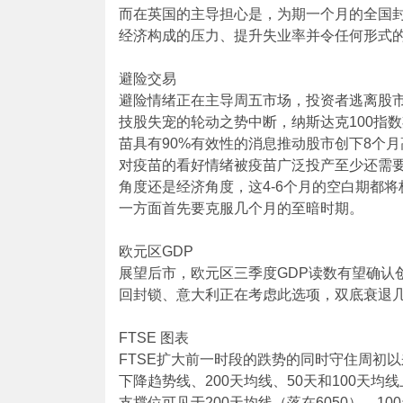
而在英国的主导担心是，为期一个月的全国
经济构成的压力、提升失业率并令任何形式
避险交易
避险情绪正在主导周五市场，投资者逃离股
技股失宠的轮动之势中断，纳斯达克100指
苗具有90%有效性的消息推动股市创下8个
对疫苗的看好情绪被疫苗广泛投产至少还需要
角度还是经济角度，这4-6个月的空白期都
一方面首先要克服几个月的至暗时期。
欧元区GDP
展望后市，欧元区三季度GDP读数有望确认创
回封锁、意大利正在考虑此选项，双底衰退几
FTSE 图表
FTSE扩大前一时段的跌势的同时守住周初
下降趋势线、200天均线、50天和100天
支撑位可见于200天均线（落在6050）、1