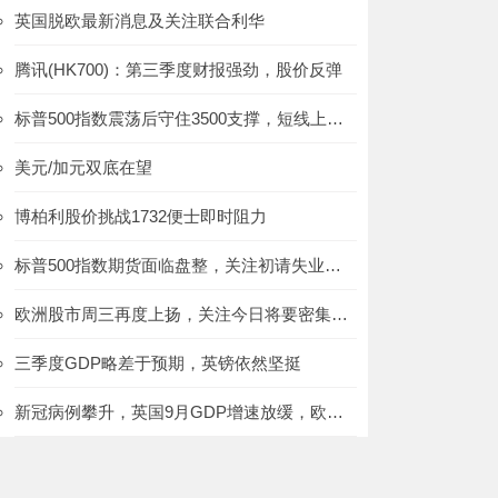
英国脱欧最新消息及关注联合利华
腾讯(HK700)：第三季度财报强劲，股价反弹
标普500指数震荡后守住3500支撑，短线上涨多障碍
美元/加元双底在望
博柏利股价挑战1732便士即时阻力
标普500指数期货面临盘整，关注初请失业金人数报告
欧洲股市周三再度上扬，关注今日将要密集出炉的数据
三季度GDP略差于预期，英镑依然坚挺
新冠病例攀升，英国9月GDP增速放缓，欧洲市场承压