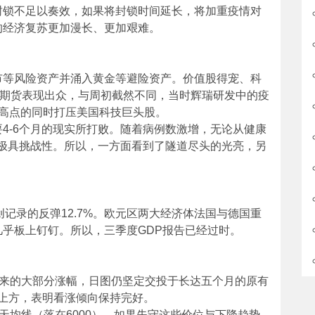
封锁不足以奏效，如果将封锁时间延长，将加重疫情对
的经济复苏更加漫长、更加艰难。
市等风险资产并涌入黄金等避险资产。价值股得宠、科
数期货表现出众，与周初截然不同，当时辉瑞研发中的疫
月高点的同时打压美国科技巨头股。
4-6个月的现实所打败。随着病例数激增，无论从健康
将极具挑战性。所以，一方面看到了隧道尽头的光亮，另
记录的反弹12.7%。欧元区两大经济体法国与德国重
乎板上钉钉。所以，三季度GDP报告已经过时。
以来的大部分涨幅，日图仍坚定交投于长达五个月的原有
均线上方，表明看涨倾向保持完好。
00天均线（落在6000）。如果失守这些价位与下降趋势