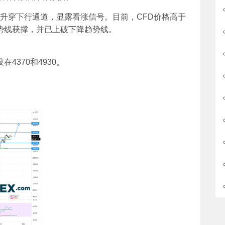
)升穿下行通道，显露看涨信号。目前，CFD价格高于
趋势线获撑，并已上破下降趋势线。
4370和4930。