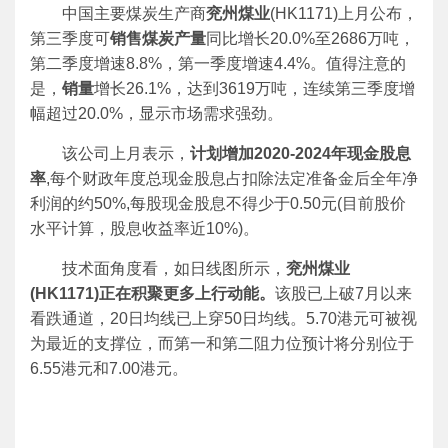
中国主要煤炭生产商
兖州煤业
(HK1171)上月公布，
第三季度可
销售煤炭产量
同比增长20.0%至2686万吨，
第二季度增速8.8%，第一季度增速4.4%。值得注意的
是，
销量
增长26.1%，达到3619万吨，连续第三季度增
幅超过20.0%，显示市场需求强劲。
该公司上月表示，
计划增加2020-2024年现金股息
率
,每个财政年度总现金股息占扣除法定准备金后全年净
利润的约50%,每股现金股息不得少于0.50元(目前股价
水平计算，股息收益率近10%)。
技术面角度看，如日线图所示，
兖州煤业
(HK1171)正在积聚更多上行动能。
该股已上破7月以来
看跌通道，20日均线已上穿50日均线。5.70港元可被视
为最近的支撑位，而第一和第二阻力位预计将分别位于
6.55港元和7.00港元。