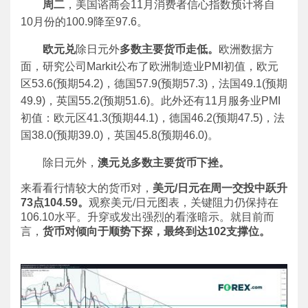
周二
，美国谘商会11月消费者信心指数预计将自
10月份的100.9降至97.6。
欧元兑
除日元外
多数主要货币走低。
欧洲数据方
面，研究公司Markit公布了欧洲制造业PMI初值，欧元
区53.6(预期54.2)，德国57.9(预期57.3)，法国49.1(预期
49.9)，英国55.2(预期51.6)。此外还有11月服务业PMI
初值：欧元区41.3(预期44.1)，德国46.2(预期47.5)，法
国38.0(预期39.0)，英国45.8(预期46.0)。
除日元外，
澳元兑多数主要货币下挫。
来看看行情较大的货币对，
美元
/日元在周一交投中跃升
73点104.59。
观察美元/日元图表，关键阻力仍保持在
106.10水平。升穿或发出强烈的看涨暗示。就目前而
言，
货币对倾向于顺势下探，最终到达
102支撑位。