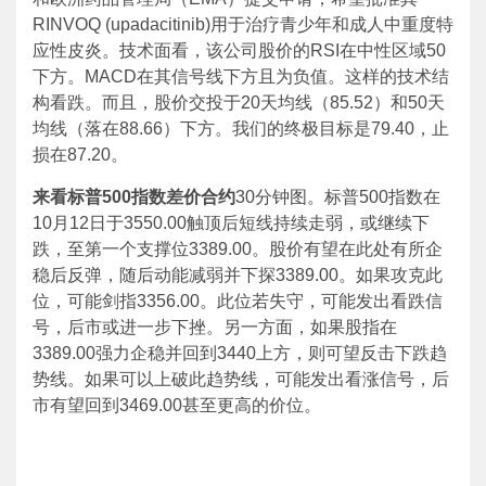
RINVOQ (upadacitinib)用于治疗青少年和成人中重度特
应性皮炎。技术面看，该公司股价的RSI在中性区域50
下方。MACD在其信号线下方且为负值。这样的技术结
构看跌。而且，股价交投于20天均线（85.52）和50天
均线（落在88.66）下方。我们的终极目标是79.40，止
损在87.20。
来看标普500指数差价合约
30分钟图。标普500指数在
10月12日于3550.00触顶后短线持续走弱，或继续下
跌，至第一个支撑位3389.00。股价有望在此处有所企
稳后反弹，随后动能减弱并下探3389.00。如果攻克此
位，可能剑指3356.00。此位若失守，可能发出看跌信
号，后市或进一步下挫。另一方面，如果股指在
3389.00强力企稳并回到3440上方，则可望反击下跌趋
势线。如果可以上破此趋势线，可能发出看涨信号，后
市有望回到3469.00甚至更高的价位。