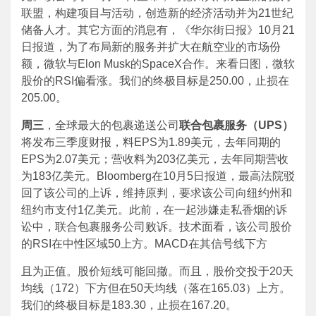
联盟，构建项目与活动，创造新的经济活动并为21世纪
储备人才。其它方面的消息有，《华尔街日报》10月21
日报道，为了布局新的服务并扩大在航空业的市场份
额，微软与Elon Musk的SpaceX合作。来看日图，微软
股价的RSI偏看涨。我们的终极目标是250.00，止损在
205.00。
周三
，全球最大的包裹递送公司
联合包裹服务（UPS）
将发布三季度财报，料EPS为1.89美元，去年同期的
EPS为2.07美元；营收料为203亿美元，去年同期营收
为183亿美元。Bloomberg在10月5日报道，最高法院驳
回了该公司的上诉，维持原判，要求该公司向纽约州和
纽约市支付1亿美元。此前，在一起涉嫌走私香烟的诉
讼中，联合包裹服务公司败诉。技术面看，该公司股价
的RSI在中性区域50上方。MACD在其信号线下方
且为正值。股价短线可能回撤。而且，股价交投于20天
均线（172）下方但在50天均线（落在165.03）上方。
我们的终极目标是183.30，止损在167.20。