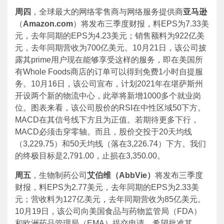
周四
，全球最大的网络零售商与网络服务提供商
亚马逊
（
Amazon.com
）将发布三季度财报，料EPS为7.33美
元，去年同期的EPS为4.23美元；销售额料为922亿美
元，去年同期营收为700亿美元。10月21日，该公司披
露其prime用户现在能够享受这样的服务，即在美国所
有Whole Foods商店的订单可以得到免费1小时自提服
务。10月16日，该公司宣布，计划2021年在堪萨斯州
开设两个新的物流中心，此举将新增1000多个就业岗
位。图表来看，该公司股价的RSI在中性区域50下方。
MACD在其信号线下方且为正值。若期待更多下行，
MACD必须击穿零轴。而且，股价交投于20天均线
（3,229.75）和50天均线（落在3,226.74）下方。我们
的终极目标是2,791.00，止损在3,350.00。
周五
，生物制药公司
艾伯维（AbbVie）
将发布三季度
财报，料EPS为2.77美元，去年同期的EPS为2.33美
元；营收料为127亿美元，去年同期营收为85亿美元。
10月19日，该公司向美国食品与药物监管局（FDA）
和欧洲药品管理局（EMA）提交申请，希望批准其