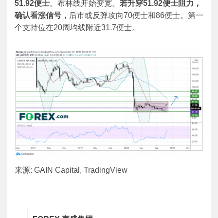
51.92
便士
。布林线开始变宽。
若升穿
51.92
便士阻力，
确认看涨信号，
后市或反弹攻向70便士和86便士。第一
个支持位在20周均线附近31.7便士。
来源: GAIN Capital, TradingView