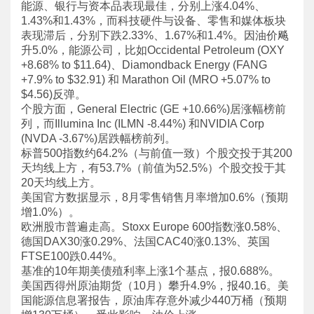
能源、银行与资本品表现最佳，分别上涨4.04%、
1.43%和1.43%，而科技硬件与设备、零售和媒体板块
表现滞后，分别下跌2.33%、1.67%和1.4%。因油价飚
升5.0%，能源公司，比如Occidental Petroleum (OXY
+8.68% to $11.64)、Diamondback Energy (FANG
+7.9% to $32.91) 和 Marathon Oil (MRO +5.07% to
$4.56)反弹。
个股方面，General Electric (GE +10.66%)居涨幅榜前
列，而Illumina Inc (ILMN -8.44%) 和NVIDIA Corp
(NVDA -3.67%)居跌幅榜前列。
标普500指数约64.2%（与前值一致）个股交投于其200
天均线上方，有53.7%（前值为52.5%）个股交投于其
20天均线上方。
美国官方数据显示，8月零售销售月率增加0.6%（预期
增1.0%）。
欧洲股市普遍走高。Stoxx Europe 600指数涨0.58%、
德国DAX30涨0.29%、法国CAC40涨0.13%、英国
FTSE100跌0.44%。
基准的10年期美债殖利率上涨1个基点，报0.688%。
美国西得州原油期货（10月）攀升4.9%，报40.16。美
国能源信息署报告，原油库存意外减少440万桶（预期