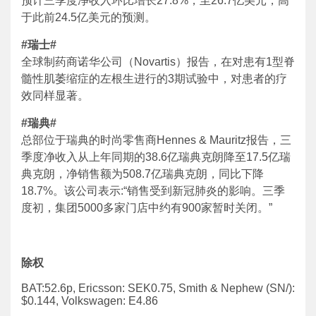
预计三季度净收入环比增长27.8%，至26.7亿美元，高
于此前24.5亿美元的预测。
#
瑞士
#
全球制药商诺华公司（Novartis）报告，在对患有1型脊
髓性肌萎缩症的左根生进行的3期试验中，对患者的疗
效同样显著。
#
瑞典
#
总部位于瑞典的时尚零售商Hennes & Mauritz报告，三
季度净收入从上年同期的38.6亿瑞典克朗降至17.5亿瑞
典克朗，净销售额为508.7亿瑞典克朗，同比下降
18.7%。该公司表示:“销售受到新冠肺炎的影响。三季
度初，集团5000多家门店中约有900家暂时关闭。”
除权
BAT:52.6p, Ericsson: SEK0.75, Smith & Nephew (SN/):
$0.144, Volkswagen: E4.86