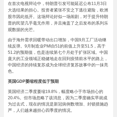
在首次电视辩论中，特朗普引发可能延迟公布11月3日
大选结果的担心。投资者紧张不安之下逃往避险，欧洲
股市因此低开。这场辩论好似一场闹剧，对于提升特朗
普的民望几乎毫无作用，并且掩盖了之后发布的系列乐
观数据的光芒。
由于海外需求回暖带动出口增加，中国9月工厂活动继
续反弹。9月制造业PMI自51的前值上升至51.5，高于
51.2的预期值，也是连续第七个月处于扩张区域。中国
庞大的工业领域正稳健地走在回到疫情前水平的路上，
中国经济的持续复苏成为全球经济复苏故事中的一抹亮
色。
英国GDP萎缩程度低于预期
英国经济二季度萎缩19.8%，幅度略小于市场担心的
20.4%。但市场忽略了该消息，因为二季度确实早就成
为过去式，现在的情况是新冠病例数增加、封锁措施趋
严，人们越来越担心四季度的情况。