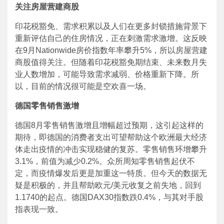
关注房屋营建商股
印花税豁免、需求积累以及人们在更多封锁措施背景下
重新评估自己的住房情况，正在刺激需求激增。这反映
在9月Nationwide房价指数年率攀升5%，所以房屋营建
商股值得关注。但随着印花税豁免期结束、未来数月失
业人数增加，可能导致需求减弱、价格重新下降。所
以，目前的情况很可能是空欢喜一场。
德国零售销售激增
德国8月零售销售激增且增幅超过预期，这引起这样的
期待，即德国的消费者支出可望帮助这个欧洲最大经济
体走出疫情的冲击实现稳健的复苏。零售销售环增攀升
3.1%，前值为减少0.2%。众所周知零售销售起伏不
定，而疫情爆发后更是加重这一特质。但今天的数据无
疑是积极的，并且帮助欧元/美元收复之前失地，回到
1.1740的起点。德国DAX30指数跌0.4%，与其对手股
指表现一致。