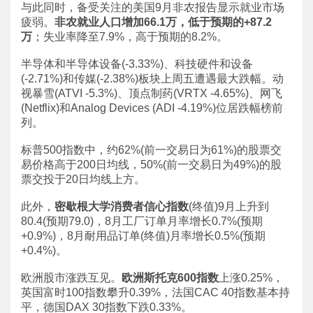
与此同时，备受关注的美国9月非农报告显示就业市场
疲弱。
非农就业人口增加66.1万，低于预期的+87.2
万
；失业率降至7.9%，高于预期的8.2%。
半导体和半导体设备(-3.33%)、科技硬件和设备
(-2.71%)和传媒(-2.38%)板块上周五遭遇最大跌幅。动
视暴雪(ATVI -5.3%)、顶点制药(VRTX -4.65%)、网飞
(Netflix)和Analog Devices (ADI -4.19%)位居跌幅榜前
列。
标普500指数中，约62%(前一交易日为61%)的股票交
易价格高于200日均线，50%(前一交易日为49%)的股
票交投于20日均线上方。
此外，
密歇根大学消费者信心指数
(终值)9月上升到
80.4(预期79.0)，8月工厂订单月率增长0.7%(预期
+0.9%)，8月耐用品订单(终值)月率增长0.5%(预期
+0.4%)。
欧洲股市涨跌互见。
欧洲斯托克600指数
上涨0.25%，
英国富时100指数攀升0.39%，法国CAC 40指数基本持
平，德国DAX 30指数下跌0.33%。