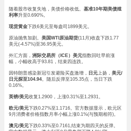
随着股市收复失地，美债价格收低。
基准10年期美债殖
利率
升至0.690%。
现货黄金
下跌6美元至每盎司1899美元。
原油抛售加剧。
美国WTI原油期货
(11月)收盘下跌1.77
美元(-4.57%)至36.95美元。
外汇方面，
洲际交易所（ICE）美元
指数回吐早前涨
幅，小幅收高于93.81，结束四连跌。
因特朗普感染新冠引发避险买盘激增，
日元
上扬，
美元/
日元探至104.94
。随后反弹至105.35点，当日下跌
0.16%。
英镑/美元
收复1.2900，上涨0.31%至1.2931。
欧元/美元
下跌0.27%至1.1716。官方数据显示，欧元区
9月消费者价格指数月率小幅上涨0.1%(与预期相符)。
澳元/美元
下跌0.33%至0.7161,结束为期四天的反弹。