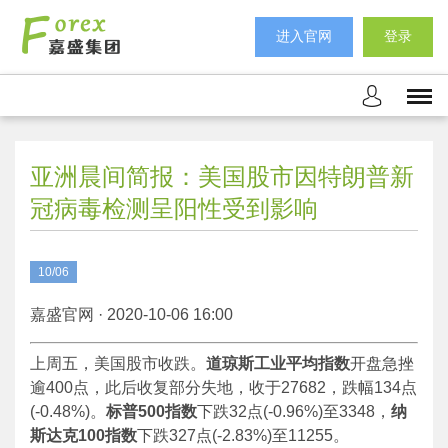
进入官网
登录
亚洲晨间简报：美国股市因特朗普新
冠病毒检测呈阳性受到影响
10/06
嘉盛官网 · 2020-10-06 16:00
上周五，美国股市收跌。
道琼斯工业平均指数
开盘急挫
逾400点，此后收复部分失地，收于27682，跌幅134点
(-0.48%)。
标普500指数
下跌32点(-0.96%)至3348，
纳
斯达克100指数
下跌327点(-2.83%)至11255。