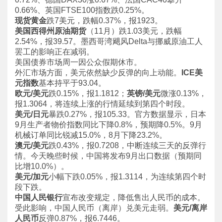
0.66%、英国FTSE100指数跌0.25%。
现货黄金
跌7美元，跌幅0.37%，报1923。
美国西得州原油期货
（11月）跌1.03美元，跌幅
2.54%，报39.57。墨西哥湾飓风Delta与挪威原油工人
罢工的影响正在减弱。
美国债券市场周一因公众假期休市。
外汇市场方面，美元依然缺少反弹的向上动能。
ICE美
元指数
基本持平于93.04。
欧元/美元
跌0.15%，报1.1812；
英镑/美元
微涨0.13%，
报1.3064，将连续上涨的行情延续到第四个时段。
美元/日元
暴跌0.27%，报105.33。官方数据显示，日本
9月生产者物价指数同比下降0.8%，预期降0.5%。9月
机械订单同比锐减15.0%，8月下降23.2%。
澳元/美元
跌0.43%，报0.7208，中断连续三天的反弹行
情。今天晚些时候，中国将发布9月出口数据（预期同
比增10.0%）。
美元/加元
小幅下跌0.05%，报1.3114，为连续第四个时
段下跌。
中国人民银行
宣布改变规定，降低售出人民币的成本。
受此影响，中国人民币（离岸）兑美元走弱。
美元/离岸
人民币
反弹0.87%，报6.7446。