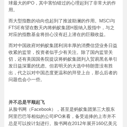
球最大的IPO，其中害怕错过的心理起到了非常大的作
用。
而大型指数的动向也起到了推波助澜的作用。MSCI与
FTSE有望在数天内将蚂蚁集团H股纳入股指中，与之
对应的指数基金将担心没有赶上潜在的巨额收益。
而对中国政府对蚂蚁集团利润丰厚的消费信贷业务日益
收紧的监管，投资者似乎少有关注。除了国内监管关
切，还有美国国务院提议将蚂蚁集团列入贸易黑名单引
发日益深重的忧虑。但若明天的大选中特朗普没有胜
出，代之以对中国态度更温和的拜登上台，那么后者的
问题也会小一些。
并不总是平顺起飞
从脸书网（Facebook），甚至是蚂蚁集团第三大股东
阿里巴巴等相似的公司IPO来看，备受追捧的上市并不
总是可以按计划进行。脸书网在2012年展开160亿美元