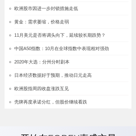
欧洲股市因进一步封锁措施走低
黄金：需求萎缩，价格走弱
11月美元是否将调头向下，延续较长期跌势？
中国A50指数：10月在全球指数中表现相对强劲
2020年大选：分州分时剧本
日本经济数据好于预期，推动日元走高
欧洲股指周四收盘涨跌互见
壳牌再度承诺分红，但股价继续看跌