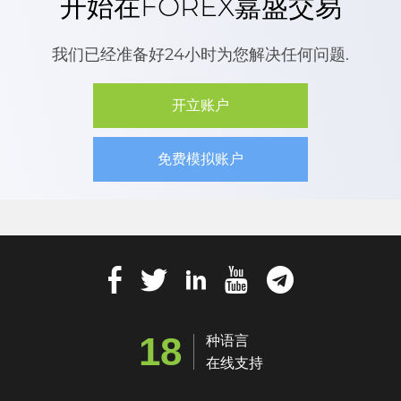
开始在FOREX嘉盛交易
我们已经准备好24小时为您解决任何问题.
开立账户
免费模拟账户
18
种语言
在线支持