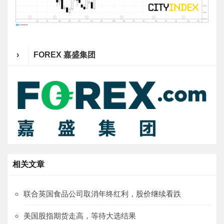
›
FOREX 嘉盛集团
相关文章
联合英国食品公司取消年终红利，股价继续看跌
美国股指期货走高，等待大选结果