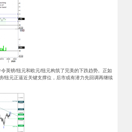
令英镑/纽元和欧元/纽元构筑了完美的下跌趋势。正如
的，英镑/纽元正逼近关键支撑位，后市或有潜力先回调再继续