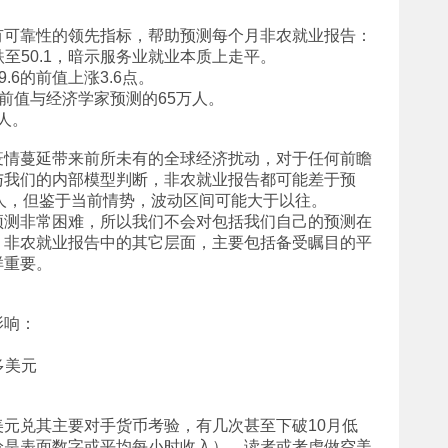
有可靠性的领先指标，帮助预测每个月非农就业报告：
8跌至50.1，暗示服务业就业本质上走平。
9.6的前值上涨3.6点。
万人的前值与经济学家预测的65万人。
万人。
疫情蔓延带来前所未有的全球经济扰动，对于任何前瞻
与我们的内部模型判断，非农就业报告都可能差于预
0万人，但鉴于当前情势，波动区间可能大于以往。
预测非常困难，所以我们不会对包括我们自己的预测在
，非农就业报告中的其它层面，主要包括备受瞩目的平
样重要。
影响：
多美元
元兑其主要对手货币考验，有几次甚至下破10月低
论是表面数字或平均每小时收入），读者或考虑做空美