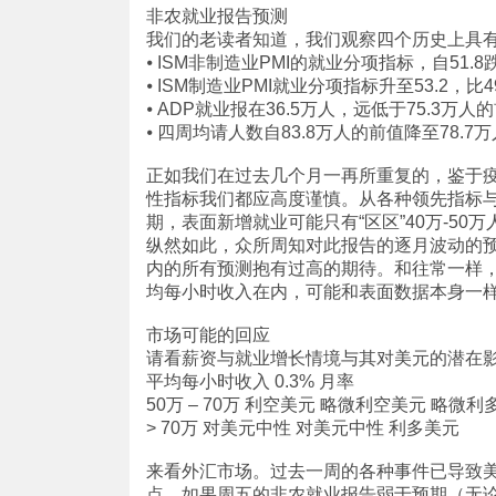
非农就业报告预测
我们的老读者知道，我们观察四个历史上具
⦁ ISM非制造业PMI的就业分项指标，自51.
⦁ ISM制造业PMI就业分项指标升至53.2，比4
⦁ ADP就业报在36.5万人，远低于75.3
⦁ 四周均请人数自83.8万人的前值降至78.7
正如我们在过去几个月一再所重复的，鉴于
性指标我们都应高度谨慎。从各种领先指标
期，表面新增就业可能只有“区区”40万-5
纵然如此，众所周知对此报告的逐月波动的
内的所有预测抱有过高的期待。和往常一样
均每小时收入在内，可能和表面数据本身一
市场可能的回应
请看薪资与就业增长情境与其对美元的潜在
平均每小时收入 0.3% 月率
50万 – 70万 利空美元 略微利空美元 略微利
> 70万 对美元中性 对美元中性 利多美元
来看外汇市场。过去一周的各种事件已导致美
点。如果周五的非农就业报告弱于预期（无